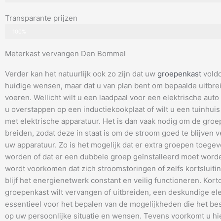
Transparante prijzen
100%
Meterkast vervangen Den Bommel
Verder kan het natuurlijk ook zo zijn dat uw
groepenkast
voldo
huidige wensen, maar dat u van plan bent om bepaalde uitbrei
voeren. Wellicht wilt u een laadpaal voor een elektrische auto i
u overstappen op een inductiekookplaat of wilt u een tuinhuis
met elektrische apparatuur. Het is dan vaak nodig om de groep
breiden, zodat deze in staat is om de stroom goed te blijven 
uw apparatuur. Zo is het mogelijk dat er extra groepen toeg
worden of dat er een dubbele groep geïnstalleerd moet wor
wordt voorkomen dat zich stroomstoringen of zelfs kortsluiti
blijf het energienetwerk constant en veilig functioneren. Kort
groepenkast wilt vervangen of uitbreiden, een deskundige elek
essentieel voor het bepalen van de mogelijkheden die het bes
op uw persoonlijke situatie en wensen. Tevens voorkomt u hi