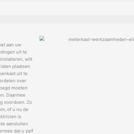
et aan uw
dingen uit te
nstalleren, wilt
 laten plaatsen
enkast uit te
verdelen over
evoegd moeten
den. Daarmee
ng voordoen. Zo
om, of u nu de
tricien is
te aansluiten
ermee dat u zelf