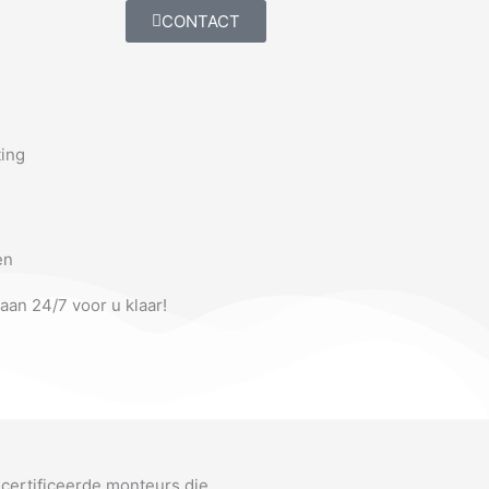
CONTACT
ting
en
taan 24/7 voor u klaar!
ecertificeerde monteurs die