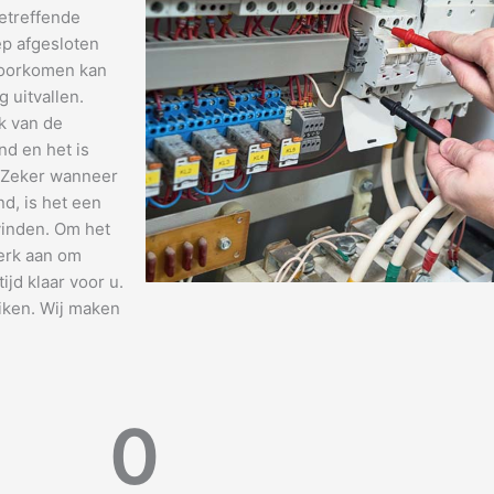
etreffende
ep afgesloten
 voorkomen kan
 uitvallen.
k van de
nd en het is
. Zeker wanneer
nd, is het een
vinden. Om het
terk aan om
tijd klaar voor u.
iken. Wij maken
0