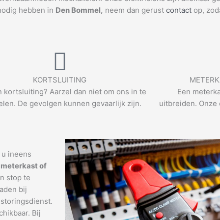
 nodig hebben in
Den Bommel
,
neem dan gerust
contact
op, zod
KORTSLUITING
METERK
n kortsluiting? Aarzel dan niet om ons in te
Een meterka
len. De gevolgen kunnen gevaarlijk zijn.
uitbreiden. Onze 
t u ineens
 meterkast of
n stop te
aden bij
storingsdienst.
chikbaar. Bij