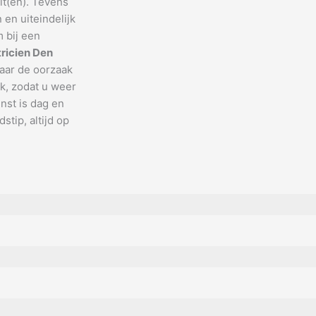
lt(en). Tevens
en uiteindelijk
 bij een
tricien Den
naar de oorzaak
k, zodat u weer
nst is dag en
stip, altijd op