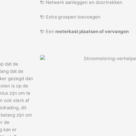
🔌 Netwerk aanleggen en doortrekken
🔌 Extra groepen toevoegen
🔌 Een
meterkast plaatsen of vervangen
op dat de
lang dat de
jker gezegd dan
oten is op de
klus zijn om te
n ook sterk af
drading, dit
 belang zijn om
er de
g kan er