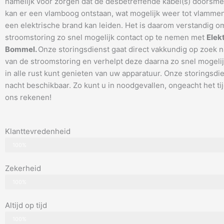
namelijk voor zorgen dat de desbetreffende kabel(s) doorsme
kan er een vlamboog ontstaan, wat mogelijk weer tot vlammen 
een elektrische brand kan leiden. Het is daarom verstandig om
stroomstoring zo snel mogelijk contact op te nemen met
Elek
Bommel.
Onze storingsdienst gaat direct vakkundig op zoek 
van de stroomstoring en verhelpt deze daarna zo snel mogelij
in alle rust kunt genieten van uw apparatuur. Onze storingsdie
nacht beschikbaar. Zo kunt u in noodgevallen, ongeacht het tijd
ons rekenen!
Klanttevredenheid
100%
Zekerheid
100%
Altijd op tijd
100%