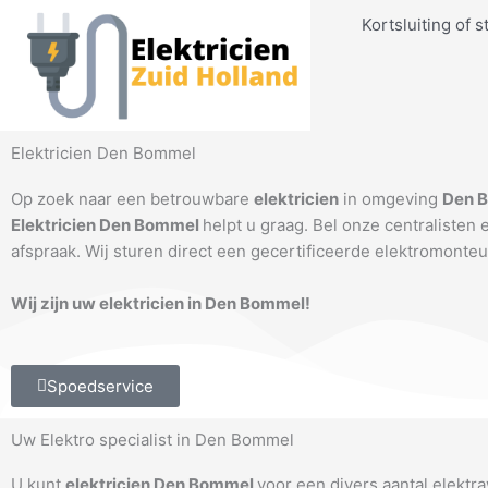
Ga
Kortsluiting of s
naar
de
inhoud
Elektricien Den Bommel
Op zoek naar een betrouwbare
elektricien
in omgeving
Den 
Elektricien Den Bommel
helpt u graag. Bel onze centralisten
afspraak. Wij sturen direct een gecertificeerde elektromonteu
Wij zijn uw elektricien in Den Bommel!
Spoedservice
Uw Elektro specialist in Den Bommel
U kunt
elektricien Den Bommel
voor een divers aantal elektr