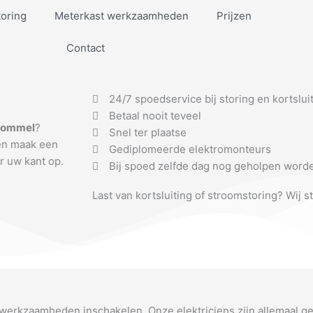
toring
Meterkast werkzaamheden
Prijzen
Contact
24/7 spoedservice bij storing en kortslui
Betaal nooit teveel
Bommel
?
Snel ter plaatse
 en maak een
Gediplomeerde elektromonteurs
r uw kant op.
Bij spoed zelfde dag nog geholpen word
Last van kortsluiting of stroomstoring? Wij s
awerkzaamheden inschakelen. Onze elektriciens zijn allemaal g