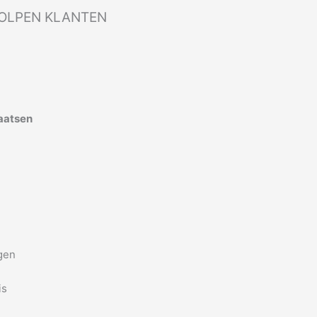
OLPEN KLANTEN
laatsen
ngen
is