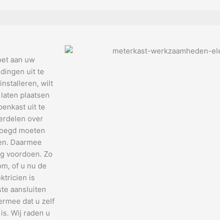
oet aan uw
dingen uit te
nstalleren, wilt
 laten plaatsen
enkast uit te
verdelen over
evoegd moeten
den. Daarmee
ng voordoen. Zo
om, of u nu de
tricien is
te aansluiten
ermee dat u zelf
is. Wij raden u