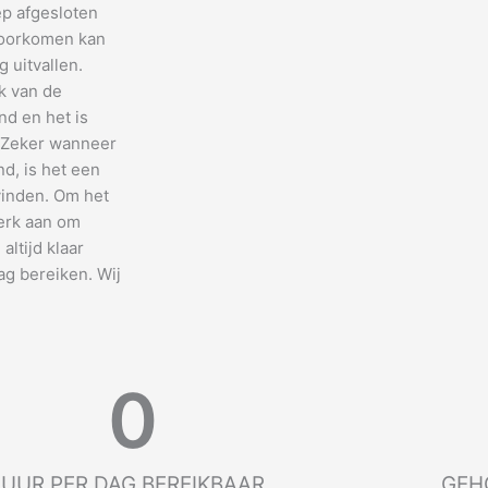
ep afgesloten
 voorkomen kan
 uitvallen.
k van de
nd en het is
. Zeker wanneer
nd, is het een
vinden. Om het
terk aan om
 altijd klaar
ag bereiken. Wij
0
UUR PER DAG BEREIKBAAR
GEH