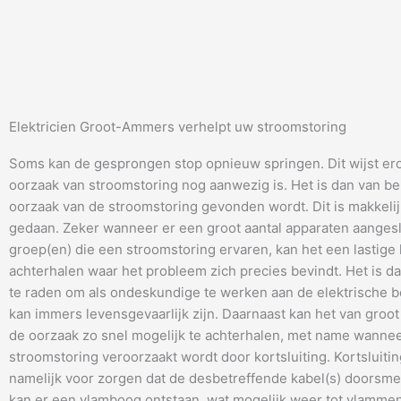
Elektricien Groot-Ammers verhelpt uw stroomstoring
Soms kan de gesprongen stop opnieuw springen. Dit wijst er
oorzaak van stroomstoring nog aanwezig is. Het is dan van be
oorzaak van de stroomstoring gevonden wordt. Dit is makkeli
gedaan. Zeker wanneer er een groot aantal apparaten aangesl
groep(en) die een stroomstoring ervaren, kan het een lastige 
achterhalen waar het probleem zich precies bevindt. Het is da
te raden om als ondeskundige te werken aan de elektrische be
kan immers levensgevaarlijk zijn. Daarnaast kan het van groot
de oorzaak zo snel mogelijk te achterhalen, met name wanne
stroomstoring veroorzaakt wordt door kortsluiting. Kortsluitin
namelijk voor zorgen dat de desbetreffende kabel(s) doorsme
kan er een vlamboog ontstaan, wat mogelijk weer tot vlammen 