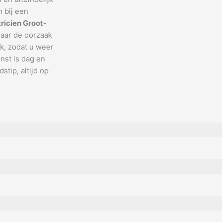
 bij een
tricien Groot-
naar de oorzaak
k, zodat u weer
nst is dag en
stip, altijd op