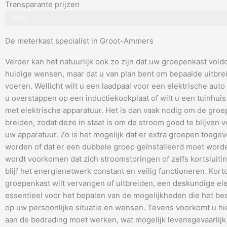
Transparante prijzen
100%
De meterkast specialist in Groot-Ammers
Verder kan het natuurlijk ook zo zijn dat uw groepenkast vold
huidige wensen, maar dat u van plan bent om bepaalde uitbrei
voeren. Wellicht wilt u een laadpaal voor een elektrische auto i
u overstappen op een inductiekookplaat of wilt u een tuinhuis
met elektrische apparatuur. Het is dan vaak nodig om de groep
breiden, zodat deze in staat is om de stroom goed te blijven 
uw apparatuur. Zo is het mogelijk dat er extra groepen toeg
worden of dat er een dubbele groep geïnstalleerd moet wor
wordt voorkomen dat zich stroomstoringen of zelfs kortsluiti
blijf het energienetwerk constant en veilig functioneren. Kort
groepenkast wilt vervangen of uitbreiden, een deskundige elek
essentieel voor het bepalen van de mogelijkheden die het bes
op uw persoonlijke situatie en wensen. Tevens voorkomt u hi
aan de bedrading moet werken, wat mogelijk levensgevaarlijk 