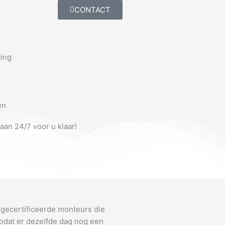
CONTACT
ting
en
taan 24/7 voor u klaar!
 gecertificeerde monteurs die
odat er dezelfde dag nog een