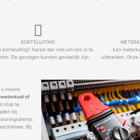
KORTSLUITING
METERK
n kortsluiting? Aarzel dan niet om ons in te
Een meterka
len. De gevolgen kunnen gevaarlijk zijn.
uitbreiden. Onze 
t u ineens
 meterkast of
n stop te
aden bij
storingsdienst.
eschikbaar. Bij