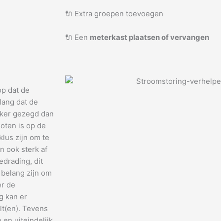
🔌 Extra groepen toevoegen
🔌 Een
meterkast plaatsen of vervangen
op dat de
lang dat de
jker gezegd dan
oten is op de
klus zijn om te
n ook sterk af
drading, dit
 belang zijn om
er de
g kan er
lt(en). Tevens
en uiteindelijk