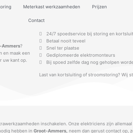
toring
Meterkast werkzaamheden
Prijzen
Contact
24/7 spoedservice bij storing en kortslui
Betaal nooit teveel
t-Ammers
?
Snel ter plaatse
ten en maak een
Gediplomeerde elektromonteurs
r uw kant op.
Bij spoed zelfde dag nog geholpen word
Last van kortsluiting of stroomstoring? Wij s
ktrawerkzaamheden inschakelen. Onze elektriciens zijn allemaal
 nodig hebben in
Groot-Ammers
,
neem dan gerust contact op, z