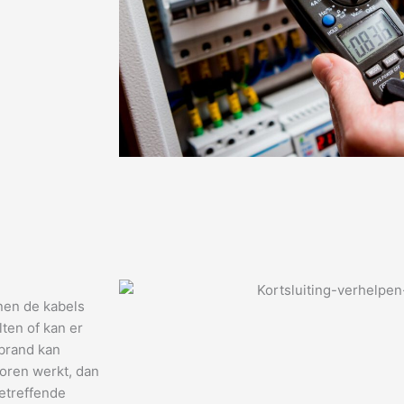
nen de kabels
ten of kan er
 brand kan
horen werkt, dan
etreffende