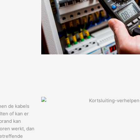
nen de kabels
ten of kan er
 brand kan
horen werkt, dan
etreffende