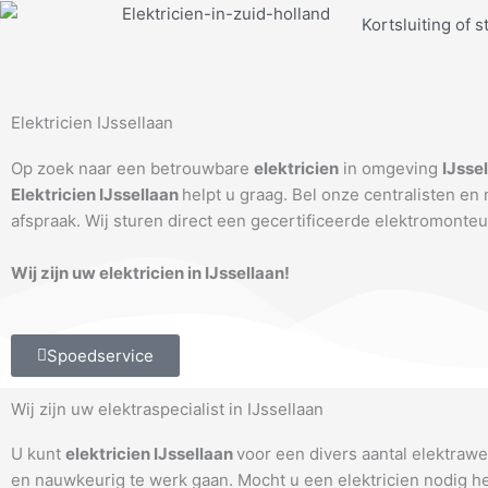
Ga
Kortsluiting of s
naar
de
inhoud
Elektricien IJssellaan
Op zoek naar een betrouwbare
elektricien
in omgeving
IJsse
Elektricien IJssellaan
helpt u graag. Bel onze centralisten en
afspraak. Wij sturen direct een gecertificeerde elektromonteu
Wij zijn uw elektricien in IJssellaan!
Spoedservice
Wij zijn uw elektraspecialist in IJssellaan
U kunt
elektricien IJssellaan
voor een divers aantal elektraw
en nauwkeurig te werk gaan. Mocht u een elektricien nodig 