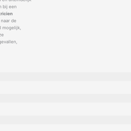
 bij een
tricien
 naar de
 mogelijk,
ze
gevallen,