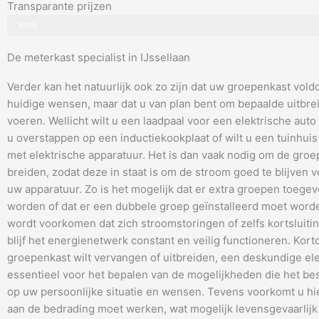
Transparante prijzen
100%
De meterkast specialist in IJssellaan
Verder kan het natuurlijk ook zo zijn dat uw groepenkast vold
huidige wensen, maar dat u van plan bent om bepaalde uitbrei
voeren. Wellicht wilt u een laadpaal voor een elektrische auto i
u overstappen op een inductiekookplaat of wilt u een tuinhuis
met elektrische apparatuur. Het is dan vaak nodig om de groep
breiden, zodat deze in staat is om de stroom goed te blijven 
uw apparatuur. Zo is het mogelijk dat er extra groepen toeg
worden of dat er een dubbele groep geïnstalleerd moet wor
wordt voorkomen dat zich stroomstoringen of zelfs kortsluiti
blijf het energienetwerk constant en veilig functioneren. Kort
groepenkast wilt vervangen of uitbreiden, een deskundige elek
essentieel voor het bepalen van de mogelijkheden die het bes
op uw persoonlijke situatie en wensen. Tevens voorkomt u hi
aan de bedrading moet werken, wat mogelijk levensgevaarlijk 