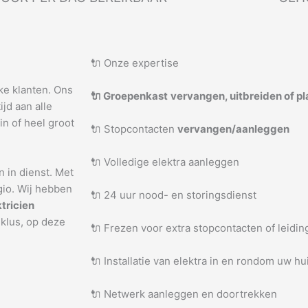
🔌 Onze expertise
jke klanten. Ons
🔌 Groepenkast
vervangen, uitbreiden of p
jd aan alle
in of heel groot
🔌 Stopcontacten
vervangen/aanleggen
🔌 Volledige elektra aanleggen
n in dienst. Met
gio. Wij hebben
🔌 24 uur nood- en storingsdienst
ktricien
 klus, op deze
🔌 Frezen voor extra stopcontacten of leidi
🔌 Installatie van elektra in en rondom uw hu
🔌 Netwerk aanleggen en doortrekken