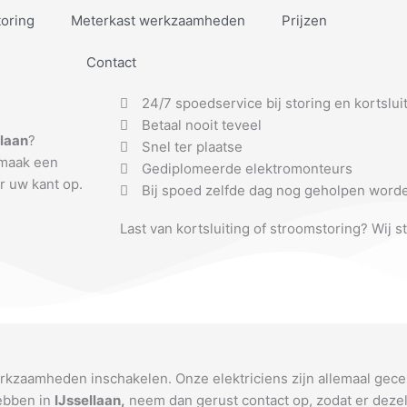
toring
Meterkast werkzaamheden
Prijzen
Contact
24/7 spoedservice bij storing en kortslui
Betaal nooit teveel
llaan
?
Snel ter plaatse
 maak een
Gediplomeerde elektromonteurs
r uw kant op.
Bij spoed zelfde dag nog geholpen word
Last van kortsluiting of stroomstoring? Wij s
erkzaamheden inschakelen. Onze elektriciens zijn allemaal gece
hebben in
IJssellaan
,
neem dan gerust contact op, zodat er dezel