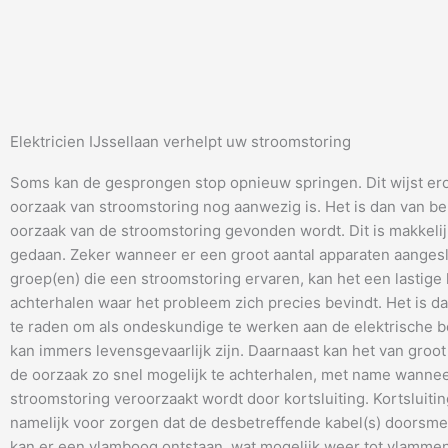
Elektricien IJssellaan verhelpt uw stroomstoring
Soms kan de gesprongen stop opnieuw springen. Dit wijst er
oorzaak van stroomstoring nog aanwezig is. Het is dan van be
oorzaak van de stroomstoring gevonden wordt. Dit is makkeli
gedaan. Zeker wanneer er een groot aantal apparaten aangesl
groep(en) die een stroomstoring ervaren, kan het een lastige 
achterhalen waar het probleem zich precies bevindt. Het is da
te raden om als ondeskundige te werken aan de elektrische be
kan immers levensgevaarlijk zijn. Daarnaast kan het van groot
de oorzaak zo snel mogelijk te achterhalen, met name wanne
stroomstoring veroorzaakt wordt door kortsluiting. Kortsluitin
namelijk voor zorgen dat de desbetreffende kabel(s) doorsme
kan er een vlamboog ontstaan, wat mogelijk weer tot vlammen 