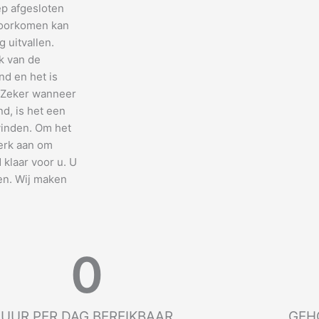
ep afgesloten
 voorkomen kan
 uitvallen.
k van de
nd en het is
. Zeker wanneer
nd, is het een
vinden. Om het
terk aan om
d klaar voor u. U
en. Wij maken
0
UUR PER DAG BEREIKBAAR
GEH