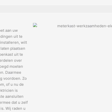
oet aan uw
dingen uit te
nstalleren, wilt
 laten plaatsen
enkast uit te
verdelen over
evoegd moeten
den. Daarmee
ng voordoen. Zo
om, of u nu de
tricien is
te aansluiten
ermee dat u zelf
is. Wij raden u