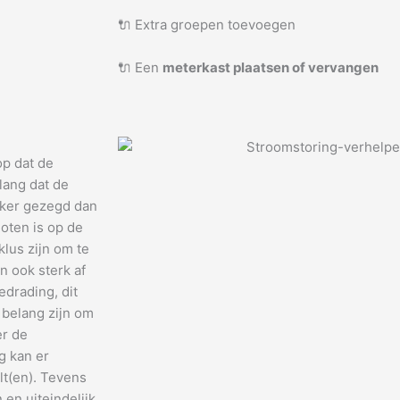
🔌 Extra groepen toevoegen
🔌 Een
meterkast plaatsen of vervangen
op dat de
lang dat de
jker gezegd dan
oten is op de
klus zijn om te
n ook sterk af
drading, dit
 belang zijn om
er de
g kan er
lt(en). Tevens
en uiteindelijk