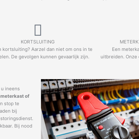
KORTSLUITING
METERK
n kortsluiting? Aarzel dan niet om ons in te
Een meterka
len. De gevolgen kunnen gevaarlijk zijn.
uitbreiden. Onze 
t u ineens
 meterkast of
n stop te
aden bij
storingsdienst.
ikbaar. Bij nood