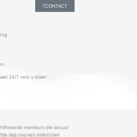
CONTACT
ting
en
taan 24/7 voor u klaar!
rtificeerde monteurs die secuur
fde dag nog een elektricien