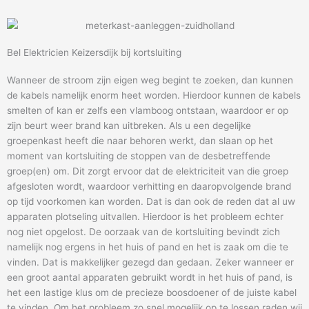
Bel Elektricien Keizersdijk bij kortsluiting
Wanneer de stroom zijn eigen weg begint te zoeken, dan kunnen
de kabels namelijk enorm heet worden. Hierdoor kunnen de kabels
smelten of kan er zelfs een vlamboog ontstaan, waardoor er op
zijn beurt weer brand kan uitbreken. Als u een degelijke
groepenkast heeft die naar behoren werkt, dan slaan op het
moment van kortsluiting de stoppen van de desbetreffende
groep(en) om. Dit zorgt ervoor dat de elektriciteit van die groep
afgesloten wordt, waardoor verhitting en daaropvolgende brand
op tijd voorkomen kan worden. Dat is dan ook de reden dat al uw
apparaten plotseling uitvallen. Hierdoor is het probleem echter
nog niet opgelost. De oorzaak van de kortsluiting bevindt zich
namelijk nog ergens in het huis of pand en het is zaak om die te
vinden. Dat is makkelijker gezegd dan gedaan. Zeker wanneer er
een groot aantal apparaten gebruikt wordt in het huis of pand, is
het een lastige klus om de precieze boosdoener of de juiste kabel
te vinden. Om het probleem zo snel mogelijk op te lossen raden wij