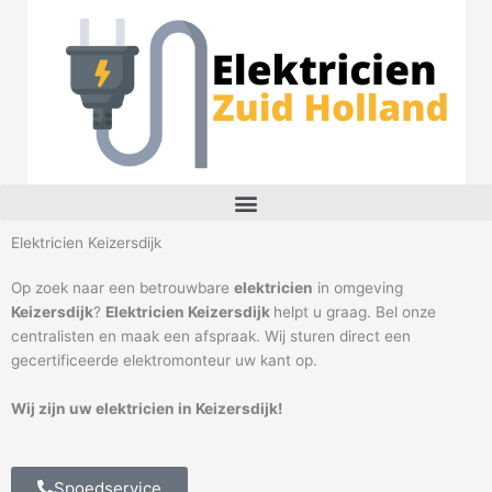
Ga
naar
de
inhoud
M
e
n
Elektricien Keizersdijk
u
Op zoek naar een betrouwbare
elektricien
in omgeving
Keizersdijk
?
Elektricien Keizersdijk
helpt u graag. Bel onze
centralisten en maak een afspraak. Wij sturen direct een
gecertificeerde elektromonteur uw kant op.
Wij zijn uw elektricien in Keizersdijk!
Spoedservice