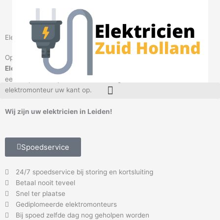
Ga
naar
de
inhoud
Elektricien Leiden
Op zoek naar een betrouwbare
elektricien
in omgeving
Leiden
?
Elektricien Leiden
helpt u graag. Bel onze centralisten en maak
een afspraak. Wij sturen direct een gecertificeerde
M
elektromonteur uw kant op.
e
n
Wij zijn uw elektricien in Leiden!
u
Spoedservice
24/7 spoedservice bij storing en kortsluiting
Betaal nooit teveel
Snel ter plaatse
Gediplomeerde elektromonteurs
Bij spoed zelfde dag nog geholpen worden