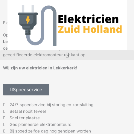
Ga
naar
de
inhoud
Elektricien Lekkerkerk
Op zoek naar een betrouwbare
elektricien
in omgeving
Lekkerkerk
?
Elektricien Lekkerkerk
helpt u graag. Bel onze
centralisten en maak een afspraak. Wij sturen direct een
M
gecertificeerde elektromonteur uw kant op.
e
n
Wij zijn uw elektricien in Lekkerkerk!
u
Spoedservice
24/7 spoedservice bij storing en kortsluiting
Betaal nooit teveel
Snel ter plaatse
Gediplomeerde elektromonteurs
Bij spoed zelfde dag nog geholpen worden