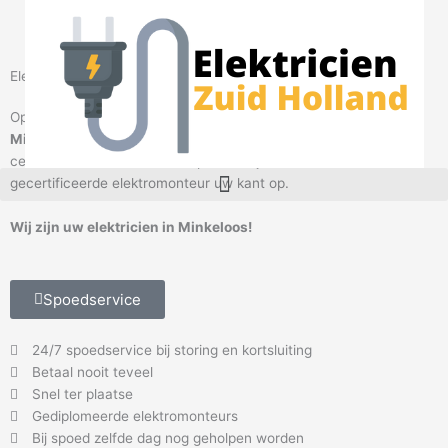
Ga
naar
de
inhoud
Elektricien Minkeloos
Op zoek naar een betrouwbare
elektricien
in omgeving
Minkeloos
?
Elektricien Minkeloos
helpt u graag. Bel onze
centralisten en maak een afspraak. Wij sturen direct een
M
gecertificeerde elektromonteur uw kant op.
e
n
Wij zijn uw elektricien in Minkeloos!
u
Spoedservice
24/7 spoedservice bij storing en kortsluiting
Betaal nooit teveel
Snel ter plaatse
Gediplomeerde elektromonteurs
Bij spoed zelfde dag nog geholpen worden