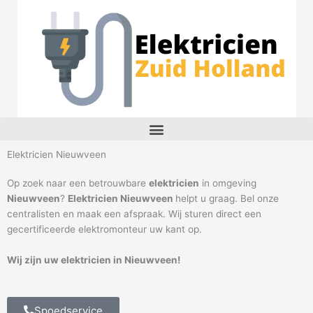
Ga
naar
de
inhoud
M
e
n
Elektricien Nieuwveen
u
Op zoek naar een betrouwbare
elektricien
in omgeving
Nieuwveen
?
Elektricien Nieuwveen
helpt u graag. Bel onze
centralisten en maak een afspraak. Wij sturen direct een
gecertificeerde elektromonteur uw kant op.
Wij zijn uw elektricien in Nieuwveen!
Spoedservice