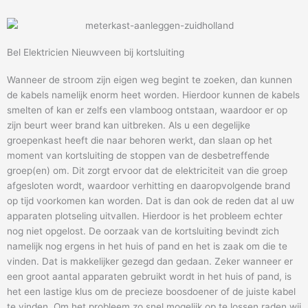
Bel Elektricien Nieuwveen bij kortsluiting
Wanneer de stroom zijn eigen weg begint te zoeken, dan kunnen
de kabels namelijk enorm heet worden. Hierdoor kunnen de kabels
smelten of kan er zelfs een vlamboog ontstaan, waardoor er op
zijn beurt weer brand kan uitbreken. Als u een degelijke
groepenkast heeft die naar behoren werkt, dan slaan op het
moment van kortsluiting de stoppen van de desbetreffende
groep(en) om. Dit zorgt ervoor dat de elektriciteit van die groep
afgesloten wordt, waardoor verhitting en daaropvolgende brand
op tijd voorkomen kan worden. Dat is dan ook de reden dat al uw
apparaten plotseling uitvallen. Hierdoor is het probleem echter
nog niet opgelost. De oorzaak van de kortsluiting bevindt zich
namelijk nog ergens in het huis of pand en het is zaak om die te
vinden. Dat is makkelijker gezegd dan gedaan. Zeker wanneer er
een groot aantal apparaten gebruikt wordt in het huis of pand, is
het een lastige klus om de precieze boosdoener of de juiste kabel
te vinden. Om het probleem zo snel mogelijk op te lossen raden wij