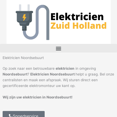
Ga
naar
de
inhoud
M
e
n
Elektricien Noordsebuurt
u
Op zoek naar een betrouwbare
elektricien
in omgeving
Noordsebuurt
?
Elektricien Noordsebuurt
helpt u graag. Bel onze
centralisten en maak een afspraak. Wij sturen direct een
gecertificeerde elektromonteur uw kant op.
Wij zijn uw elektricien in Noordsebuurt!
Spoedservice