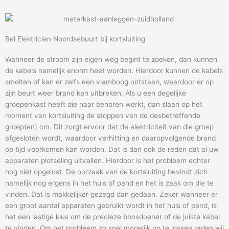
Bel Elektricien Noordsebuurt bij kortsluiting
Wanneer de stroom zijn eigen weg begint te zoeken, dan kunnen
de kabels namelijk enorm heet worden. Hierdoor kunnen de kabels
smelten of kan er zelfs een vlamboog ontstaan, waardoor er op
zijn beurt weer brand kan uitbreken. Als u een degelijke
groepenkast heeft die naar behoren werkt, dan slaan op het
moment van kortsluiting de stoppen van de desbetreffende
groep(en) om. Dit zorgt ervoor dat de elektriciteit van die groep
afgesloten wordt, waardoor verhitting en daaropvolgende brand
op tijd voorkomen kan worden. Dat is dan ook de reden dat al uw
apparaten plotseling uitvallen. Hierdoor is het probleem echter
nog niet opgelost. De oorzaak van de kortsluiting bevindt zich
namelijk nog ergens in het huis of pand en het is zaak om die te
vinden. Dat is makkelijker gezegd dan gedaan. Zeker wanneer er
een groot aantal apparaten gebruikt wordt in het huis of pand, is
het een lastige klus om de precieze boosdoener of de juiste kabel
te vinden. Om het probleem zo snel mogelijk op te lossen raden wij