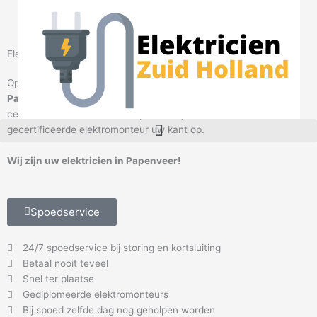
Ga
naar
de
inhoud
Elektricien Papenveer
Op zoek naar een betrouwbare
elektricien
in omgeving
Papenveer
?
Elektricien Papenveer
helpt u graag. Bel onze
centralisten en maak een afspraak. Wij sturen direct een
M
gecertificeerde elektromonteur uw kant op.
e
n
Wij zijn uw elektricien in Papenveer!
u
Spoedservice
24/7 spoedservice bij storing en kortsluiting
Betaal nooit teveel
Snel ter plaatse
Gediplomeerde elektromonteurs
Bij spoed zelfde dag nog geholpen worden