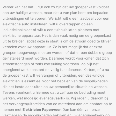
Verder kan het natuurlijk ook zo zijn dat uw groepenkast voldoet
aan uw huidige wensen, maar dat u van plan bent om bepaalde
uitbreidingen uit te voeren. Wellicht wilt u een laadpaal voor een
elektrische auto installeren, wilt u overstappen op een
inductiekookplaat of wilt u een tuinhuis laten plaatsen met
elektrische apparatuur. Het is dan vaak nodig om de groepenkast
uit te breiden, zodat deze in staat is om de stroom goed te blijven
verdelen over uw apparatuur. Zo is het mogelijk dat er extra
groepen toegevoegd moeten worden of dat er een dubbele groep
geïnstalleerd moet worden. Daarmee wordt voorkomen dat zich
stroomstoringen of zelfs kortsluiting voordoen. Zo blijf het
energienetwerk constant en veilig functioneren. Kortom, of u nu
de groepenkast wilt vervangen of uitbreiden, een deskundige
elektricien is essentieel voor het bepalen van de mogelijkheden
die het beste aansluiten op uw persoonlijke situatie en wensen.
Tevens voorkomt u hiermee dat u zelf aan de bedrading moet
werken, wat mogelijk levensgevaarlijk is. Wij raden u daarom bij
het vervangen/uitbreiden van de meterkast aan om contact op te
nemen met
Elektricien Papenveer.
Dan kan één van onze
vakmensen de mogelijkheden bekijken en uw energienetwerk op