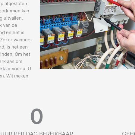
ep afgesloten
 voorkomen kan
 uitvallen.
k van de
nd en het is
. Zeker wanneer
nd, is het een
vinden. Om het
terk aan om
 klaar voor u. U
en. Wij maken
0
UUR PER DAG BEREIKBAAR
GEH