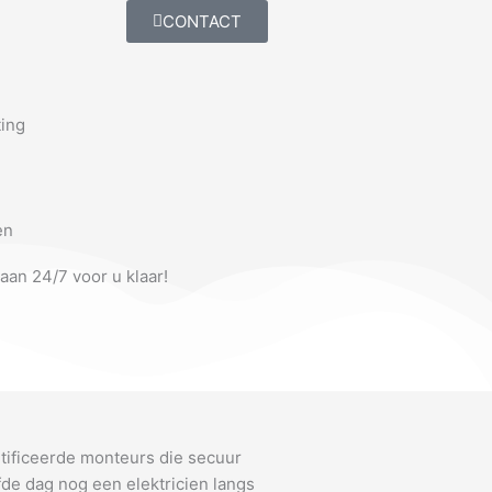
CONTACT
ting
en
taan 24/7 voor u klaar!
rtificeerde monteurs die secuur
de dag nog een elektricien langs