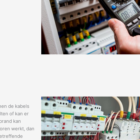
nen de kabels
ten of kan er
 brand kan
horen werkt, dan
etreffende