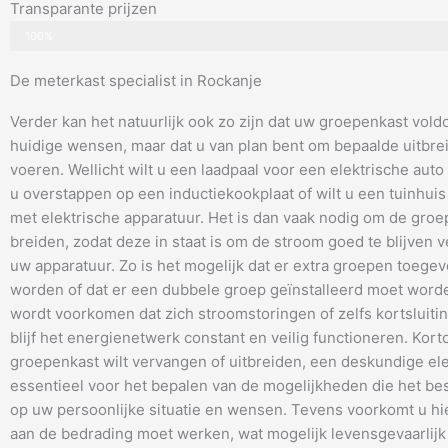
Transparante prijzen
100%
De meterkast specialist in Rockanje
Verder kan het natuurlijk ook zo zijn dat uw groepenkast vold
huidige wensen, maar dat u van plan bent om bepaalde uitbrei
voeren. Wellicht wilt u een laadpaal voor een elektrische auto i
u overstappen op een inductiekookplaat of wilt u een tuinhuis
met elektrische apparatuur. Het is dan vaak nodig om de groep
breiden, zodat deze in staat is om de stroom goed te blijven 
uw apparatuur. Zo is het mogelijk dat er extra groepen toeg
worden of dat er een dubbele groep geïnstalleerd moet wor
wordt voorkomen dat zich stroomstoringen of zelfs kortsluiti
blijf het energienetwerk constant en veilig functioneren. Kort
groepenkast wilt vervangen of uitbreiden, een deskundige elek
essentieel voor het bepalen van de mogelijkheden die het bes
op uw persoonlijke situatie en wensen. Tevens voorkomt u hi
aan de bedrading moet werken, wat mogelijk levensgevaarlijk 