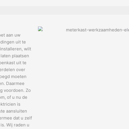
oet aan uw
dingen uit te
nstalleren, wilt
 laten plaatsen
enkast uit te
verdelen over
evoegd moeten
den. Daarmee
ng voordoen. Zo
om, of u nu de
tricien is
te aansluiten
ermee dat u zelf
is. Wij raden u