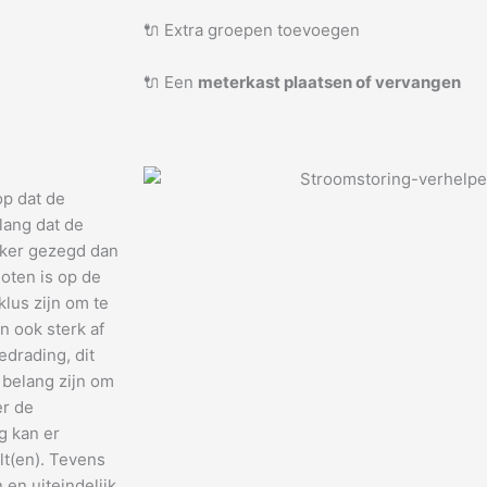
🔌 Extra groepen toevoegen
🔌 Een
meterkast plaatsen of vervangen
op dat de
lang dat de
jker gezegd dan
oten is op de
klus zijn om te
n ook sterk af
drading, dit
 belang zijn om
er de
g kan er
lt(en). Tevens
en uiteindelijk