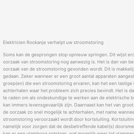
Elektricien Rockanje verhelpt uw stroomstoring
Soms kan de gesprongen stop opnieuw springen. Dit wijst er
oorzaak van stroomstoring nog aanwezig is. Het is dan van be
oorzaak van de stroomstoring gevonden wordt. Dit is makkeli
gedaan. Zeker wanneer er een groot aantal apparaten aangesl
groep(en) die een stroomstoring ervaren, kan het een lastige 
achterhalen waar het probleem zich precies bevindt. Het is da
te raden om als ondeskundige te werken aan de elektrische be
kan immers levensgevaarlijk zijn. Daarnaast kan het van groot
de oorzaak zo snel mogelijk te achterhalen, met name wanne
stroomstoring veroorzaakt wordt door kortsluiting. Kortsluitin
namelijk voor zorgen dat de desbetreffende kabel(s) doorsme
kan er een vlamboog ontstaan, wat mogelijk weer tot vlammen 