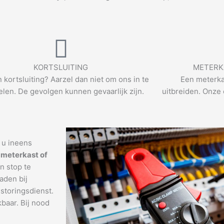
KORTSLUITING
METERK
n kortsluiting? Aarzel dan niet om ons in te
Een meterka
len. De gevolgen kunnen gevaarlijk zijn.
uitbreiden. Onze 
t u ineens
 meterkast of
n stop te
aden bij
storingsdienst.
kbaar. Bij nood