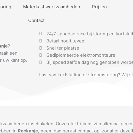
toring
Meterkast werkzaamheden
Prijzen
Contact
24/7 spoedservice bij storing en kortslui
Betaal nooit teveel
anje
?
Snel ter plaatse
 maak een
Gediplomeerde elektromonteurs
r uw kant op.
Bij spoed zelfde dag nog geholpen word
Last van kortsluiting of stroomstoring? Wij s
rkzaamheden inschakelen. Onze elektriciens zijn allemaal gece
hebben in
Rockanje
,
neem dan gerust contact op, zodat er dezelf