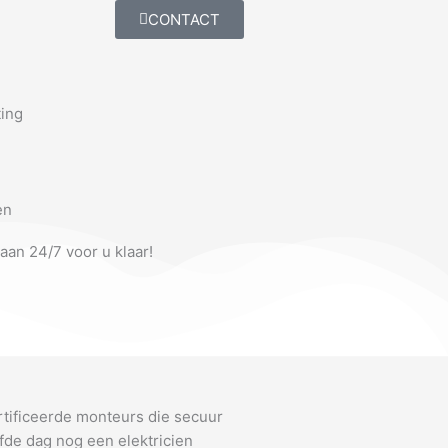
CONTACT
ting
en
taan 24/7 voor u klaar!
rtificeerde monteurs die secuur
fde dag nog een elektricien