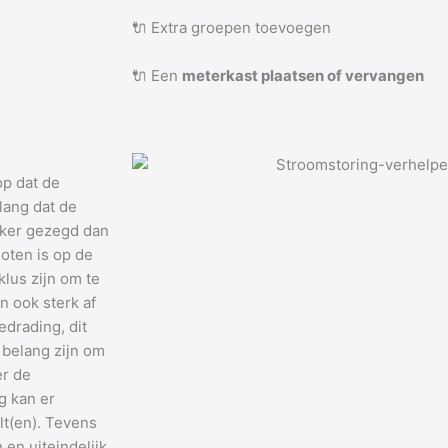
🔌 Extra groepen toevoegen
🔌 Een
meterkast plaatsen of vervangen
op dat de
lang dat de
jker gezegd dan
oten is op de
klus zijn om te
n ook sterk af
drading, dit
 belang zijn om
er de
g kan er
lt(en). Tevens
en uiteindelijk