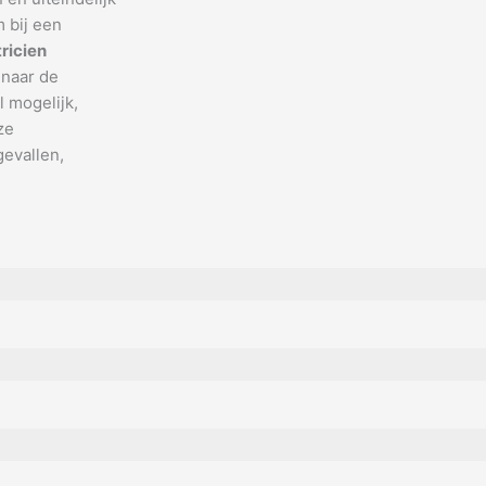
 bij een
tricien
 naar de
 mogelijk,
ze
gevallen,