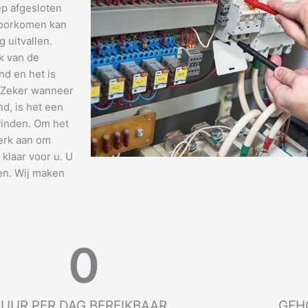
ep afgesloten
 voorkomen kan
 uitvallen.
k van de
nd en het is
. Zeker wanneer
nd, is het een
vinden. Om het
terk aan om
d klaar voor u. U
en. Wij maken
0
UUR PER DAG BEREIKBAAR
GEH