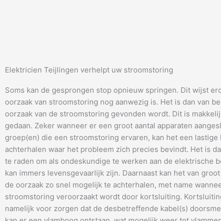
Elektricien Teijlingen verhelpt uw stroomstoring
Soms kan de gesprongen stop opnieuw springen. Dit wijst er
oorzaak van stroomstoring nog aanwezig is. Het is dan van be
oorzaak van de stroomstoring gevonden wordt. Dit is makkeli
gedaan. Zeker wanneer er een groot aantal apparaten aangesl
groep(en) die een stroomstoring ervaren, kan het een lastige 
achterhalen waar het probleem zich precies bevindt. Het is da
te raden om als ondeskundige te werken aan de elektrische be
kan immers levensgevaarlijk zijn. Daarnaast kan het van groot
de oorzaak zo snel mogelijk te achterhalen, met name wanne
stroomstoring veroorzaakt wordt door kortsluiting. Kortsluitin
namelijk voor zorgen dat de desbetreffende kabel(s) doorsme
kan er een vlamboog ontstaan, wat mogelijk weer tot vlammen 