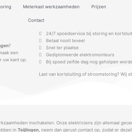
toring
Meterkast werkzaamheden
Prijzen
Contact
24/7 spoedservice bij storing en kortslui
Betaal nooit teveel
ingen
?
Snel ter plaatse
 maak een
Gediplomeerde elektromonteurs
r uw kant op.
Bij spoed zelfde dag nog geholpen word
Last van kortsluiting of stroomstoring? Wij s
erkzaamheden inschakelen. Onze elektriciens zijn allemaal gece
hebben in
Teijlingen
,
neem dan gerust contact op, zodat er dezel