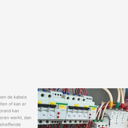
nen de kabels
ten of kan er
 brand kan
horen werkt, dan
etreffende