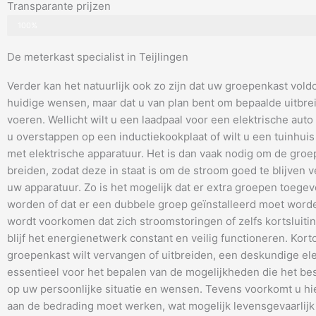
Transparante prijzen
100%
De meterkast specialist in Teijlingen
Verder kan het natuurlijk ook zo zijn dat uw groepenkast vold
huidige wensen, maar dat u van plan bent om bepaalde uitbrei
voeren. Wellicht wilt u een laadpaal voor een elektrische auto i
u overstappen op een inductiekookplaat of wilt u een tuinhuis
met elektrische apparatuur. Het is dan vaak nodig om de groep
breiden, zodat deze in staat is om de stroom goed te blijven 
uw apparatuur. Zo is het mogelijk dat er extra groepen toeg
worden of dat er een dubbele groep geïnstalleerd moet wor
wordt voorkomen dat zich stroomstoringen of zelfs kortsluiti
blijf het energienetwerk constant en veilig functioneren. Kort
groepenkast wilt vervangen of uitbreiden, een deskundige elek
essentieel voor het bepalen van de mogelijkheden die het bes
op uw persoonlijke situatie en wensen. Tevens voorkomt u hi
aan de bedrading moet werken, wat mogelijk levensgevaarlijk 