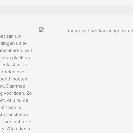
oet aan uw
dingen uit te
nstalleren, wilt
 laten plaatsen
enkast uit te
verdelen over
evoegd moeten
den. Daarmee
ng voordoen. Zo
om, of u nu de
tricien is
te aansluiten
ermee dat u zelf
is. Wij raden u