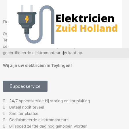
Ga
naar
de
inhoud
Elektricien Teylingen
Op zoek naar een betrouwbare
elektricien
in omgeving
Teylingen
?
Elektricien Teylingen
helpt u graag. Bel onze
centralisten en maak een afspraak. Wij sturen direct een
M
gecertificeerde elektromonteur uw kant op.
e
n
Wij zijn uw elektricien in Teylingen!
u
Spoedservice
24/7 spoedservice bij storing en kortsluiting
Betaal nooit teveel
Snel ter plaatse
Gediplomeerde elektromonteurs
Bij spoed zelfde dag nog geholpen worden