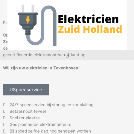
Ga
naar
de
inhoud
Elektricien Zevenhoven
Op zoek naar een betrouwbare
elektricien
in omgeving
Zevenhoven
?
Elektricien Zevenhoven
helpt u graag. Bel onze
centralisten en maak een afspraak. Wij sturen direct een
M
gecertificeerde elektromonteur uw kant op.
e
n
Wij zijn uw elektricien in Zevenhoven!
u
Spoedservice
24/7 spoedservice bij storing en kortsluiting
Betaal nooit teveel
Snel ter plaatse
Gediplomeerde elektromonteurs
Bij spoed zelfde dag nog geholpen worden