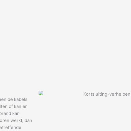
nen de kabels
ten of kan er
 brand kan
horen werkt, dan
etreffende