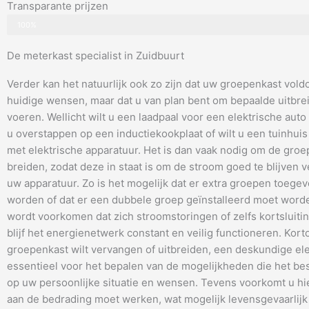
Transparante prijzen
100%
De meterkast specialist in Zuidbuurt
Verder kan het natuurlijk ook zo zijn dat uw groepenkast vold
huidige wensen, maar dat u van plan bent om bepaalde uitbrei
voeren. Wellicht wilt u een laadpaal voor een elektrische auto i
u overstappen op een inductiekookplaat of wilt u een tuinhuis
met elektrische apparatuur. Het is dan vaak nodig om de groep
breiden, zodat deze in staat is om de stroom goed te blijven 
uw apparatuur. Zo is het mogelijk dat er extra groepen toeg
worden of dat er een dubbele groep geïnstalleerd moet wor
wordt voorkomen dat zich stroomstoringen of zelfs kortsluiti
blijf het energienetwerk constant en veilig functioneren. Kort
groepenkast wilt vervangen of uitbreiden, een deskundige elek
essentieel voor het bepalen van de mogelijkheden die het bes
op uw persoonlijke situatie en wensen. Tevens voorkomt u hi
aan de bedrading moet werken, wat mogelijk levensgevaarlijk 