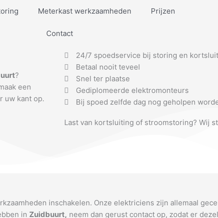
toring
Meterkast werkzaamheden
Prijzen
Contact
24/7 spoedservice bij storing en kortslui
Betaal nooit teveel
uurt
?
Snel ter plaatse
 maak een
Gediplomeerde elektromonteurs
r uw kant op.
Bij spoed zelfde dag nog geholpen word
Last van kortsluiting of stroomstoring? Wij s
erkzaamheden inschakelen. Onze elektriciens zijn allemaal gece
hebben in
Zuidbuurt
,
neem dan gerust contact op, zodat er dezel