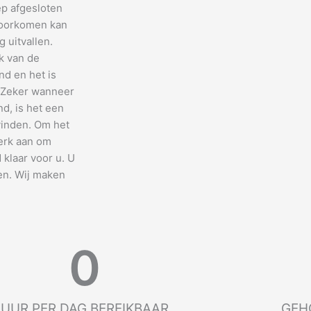
ep afgesloten
 voorkomen kan
 uitvallen.
k van de
nd en het is
. Zeker wanneer
nd, is het een
vinden. Om het
terk aan om
d klaar voor u. U
en. Wij maken
0
UUR PER DAG BEREIKBAAR
GEH