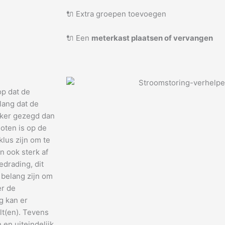
🔌 Extra groepen toevoegen
🔌 Een
meterkast plaatsen of vervangen
op dat de
lang dat de
jker gezegd dan
oten is op de
klus zijn om te
n ook sterk af
drading, dit
 belang zijn om
er de
g kan er
lt(en). Tevens
en uiteindelijk