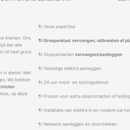
🔌 Onze expertise
jke klanten. Ons
🔌 Groepenkast
vervangen, uitbreiden of p
jd aan alle
in of heel groot
🔌 Stopcontacten
vervangen/aanleggen
🔌 Volledige elektra aanleggen
n in dienst. Met
gio. Wij hebben
🔌 24 uur nood- en storingsdienst
ktricien
 klus, op deze
🔌 Frezen voor extra stopcontacten of leidi
🔌 Installatie van elektra in en rondom uw hu
🔌 Netwerk aanleggen en doortrekken