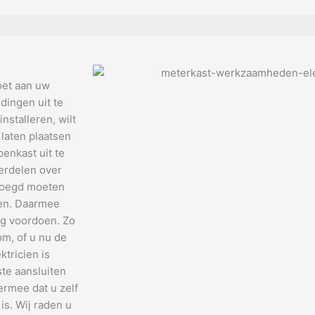
oet aan uw
dingen uit te
nstalleren, wilt
 laten plaatsen
enkast uit te
verdelen over
evoegd moeten
den. Daarmee
ng voordoen. Zo
om, of u nu de
tricien is
te aansluiten
ermee dat u zelf
is. Wij raden u