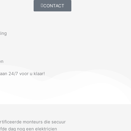
CONTACT
ting
en
taan 24/7 voor u klaar!
rtificeerde monteurs die secuur
fde dag nog een elektricien