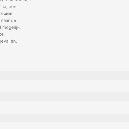
 bij een
tricien
 naar de
 mogelijk,
ze
gevallen,