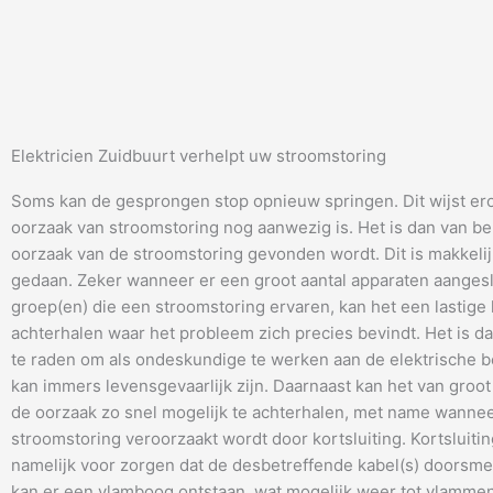
Elektricien Zuidbuurt verhelpt uw stroomstoring
Soms kan de gesprongen stop opnieuw springen. Dit wijst er
oorzaak van stroomstoring nog aanwezig is. Het is dan van be
oorzaak van de stroomstoring gevonden wordt. Dit is makkeli
gedaan. Zeker wanneer er een groot aantal apparaten aangesl
groep(en) die een stroomstoring ervaren, kan het een lastige 
achterhalen waar het probleem zich precies bevindt. Het is da
te raden om als ondeskundige te werken aan de elektrische be
kan immers levensgevaarlijk zijn. Daarnaast kan het van groot
de oorzaak zo snel mogelijk te achterhalen, met name wanne
stroomstoring veroorzaakt wordt door kortsluiting. Kortsluitin
namelijk voor zorgen dat de desbetreffende kabel(s) doorsme
kan er een vlamboog ontstaan, wat mogelijk weer tot vlammen 